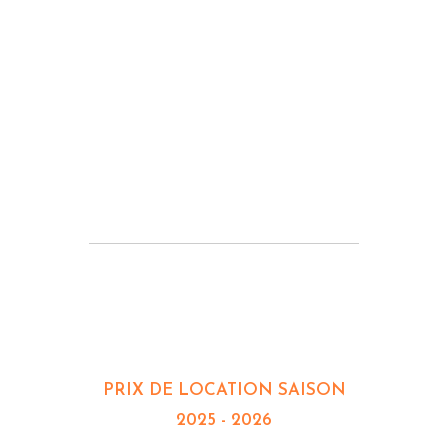
Venez nous rendre visite dans notre
belle campagne du sud-ouest de la
France.
Contactez Géraldine pour
connaître la disponibilité.
Géraldine & Antoine
LA MAISON D'AMIS - 10
CHAMBRES - JUSQU'À 23
COUCHAGES
PRIX DE LOCATION SAISON
2025 - 2026