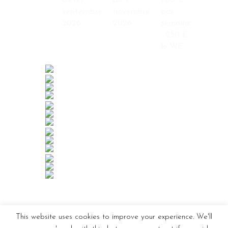
du 1er
au 2
700 €
septembre
novembre
par
2026
2026
semaine
- 250 €
le WE
This website uses cookies to improve your experience. We'll