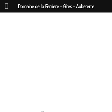
Domaine de la Ferriere - Gîtes - Aubeterre
GÎTES LA
FERRIÈRE
SUD-CHARENTE
Meublés de Tourisme TROIS ETOILES 2026
Quatre Gîtes à la frontière Dordogne prés d’Aubeterre
sur Dronne.