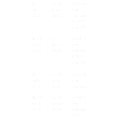
du 3
au 28
5000 €
janvier
mars
par
2026
2026
semaine -
1800 €
par WE
du 28
au 4
4 300 €
mars
juillet
par
2026
2026
semaine -
1800 €
par WE
du 4
au 29
5000 €
juillet
aout
par
2026
2026
semaine
du 29
au 31
4 300 €
aout
octobre
par
2026
2026
semaine -