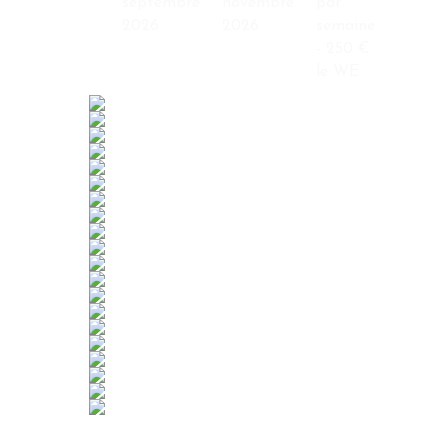
septembre
novembre
par
2026
2026
semaine
- 250 €
le WE