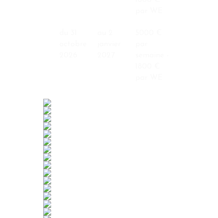
1800 €
par WE
du 31
au 2
5000 €
octobre
janvier
par
2026
2027
semaine -
1800 €
par WE