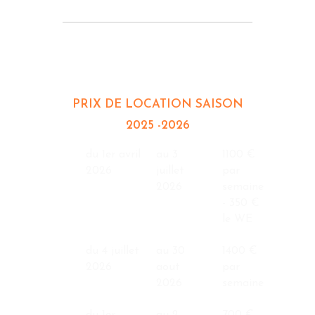
LES PINS PARASOLS 4
COUCHAGES
PRIX DE LOCATION SAISON
2025 -2026
du 1er avril
au 3
1100 €
2026
juillet
par
2026
semaine
- 350 €
le WE
du 4 juillet
au 30
1400 €
2026
aout
par
2026
semaine