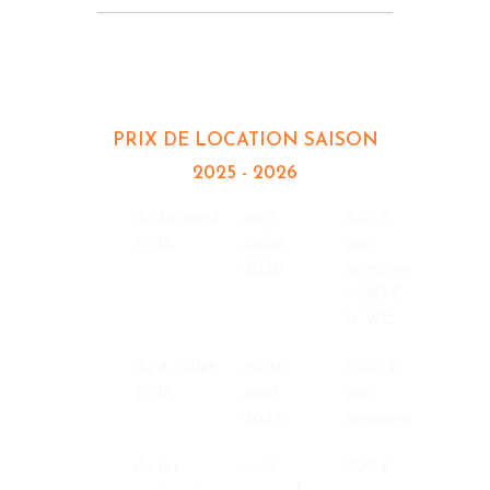
LES TURQUOISES 4
COUCHAGES
PRIX DE LOCATION SAISON
2025 - 2026
du 1er avril
au 3
840 €
2026
juillet
par
2026
semaine
- 280 €
le WE
du 4 juillet
au 30
1000 €
2026
aout
par
2026
semaine
du 1er
au 2
700 €