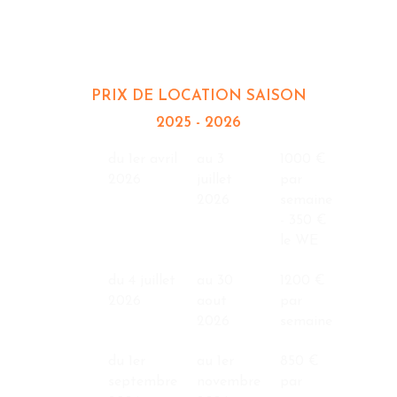
LES ORANGERS 5
COUCHAGES
PRIX DE LOCATION SAISON
2025 - 2026
du 1er avril
au 3
1000 €
2026
juillet
par
2026
semaine
- 350 €
le WE
du 4 juillet
au 30
1200 €
2026
aout
par
2026
semaine
du 1er
au 1er
850 €
septembre
novembre
par